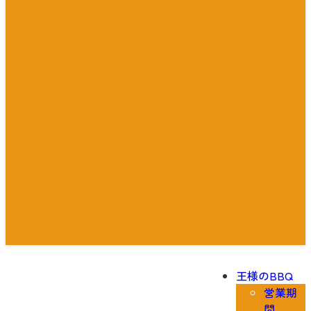
王様のBBQ
営業期
間