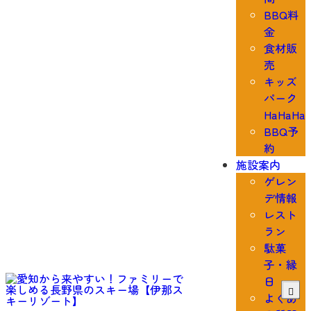
BBQ料
金
食材販
売
キッズ
パーク
HaHaHa
BBQ予
約
施設案内
ゲレン
デ情報
レスト
ラン
駄菓
子・縁
日
よくあ