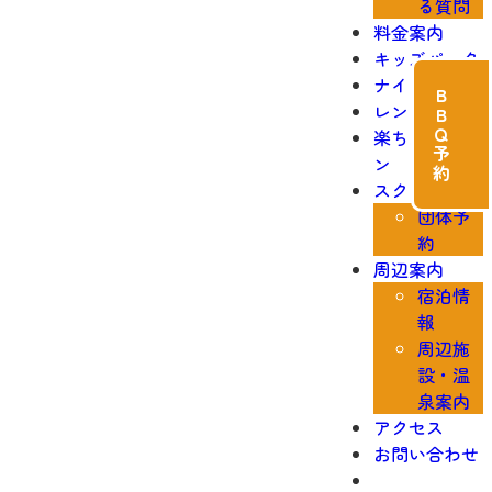
る質問
料金案内
キッズパーク
ナイター
ＢＢＱ予約
レンタル
楽ちんレッス
ン
スクール
団体予
約
周辺案内
宿泊情
報
周辺施
設・温
泉案内
アクセス
お問い合わせ