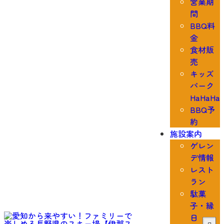
営業期
間
BBQ料
金
食材販
売
キッズ
パーク
HaHaHa
BBQ予
約
施設案内
ゲレン
デ情報
レスト
ラン
駄菓
子・縁
日