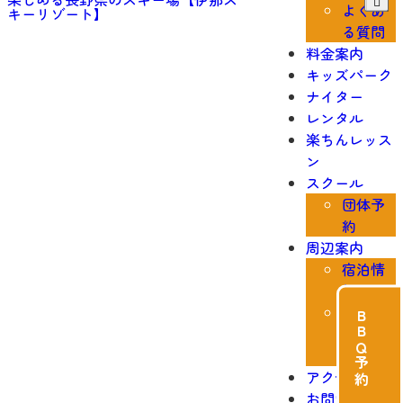
よくあ
る質問
料金案内
キッズパーク
ナイター
レンタル
楽ちんレッス
ン
スクール
団体予
約
周辺案内
宿泊情
報
周辺施
ＢＢＱ予約
設・温
泉案内
アクセス
お問い合わせ